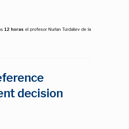
as
12 horas
el profesor Nurlan Turdaliev de la
eference
ent decision