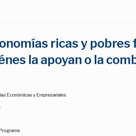
onomías ricas y pobres f
énes la apoyan o la co
ncias Económicas y Empresariales
s
l
l Programa