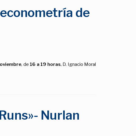
a econometría de
noviembre
, de
16 a 19 horas
, D. Ignacio Moral
 Runs»- Nurlan