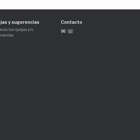
jas y sugerencias
Contacto
anos tus quejas y/o
✉ ☏
rencias