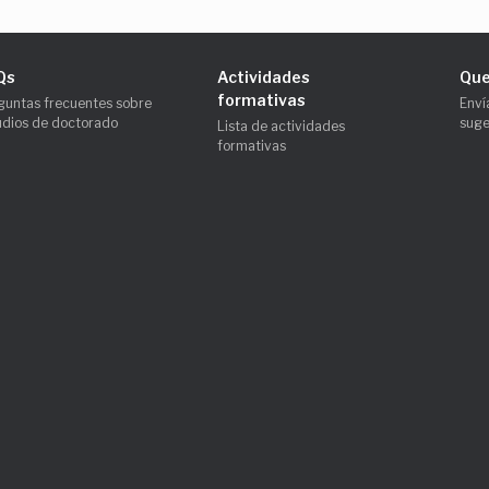
Qs
Actividades
Que
formativas
guntas frecuentes sobre
Enví
udios de doctorado
suge
Lista de actividades
formativas