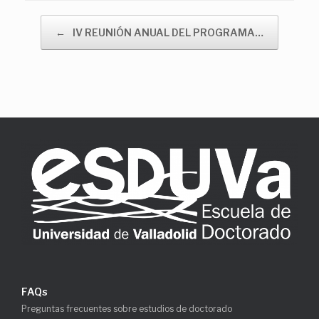
Navegador de artículos
←
IV REUNIÓN ANUAL DEL PROGRAMA…
FAQs
Preguntas frecuentes sobre estudios de doctorado