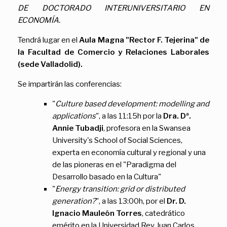
DE DOCTORADO INTERUNIVERSITARIO EN
ECONOMÍA.
Tendrá lugar en el
Aula Magna "Rector F. Tejerina" de
la Facultad de Comercio y Relaciones Laborales
(sede Valladolid).
Se impartirán las conferencias:
"
Culture based development: modelling and
applications
", a las 11:15h por la
Dra. Dª.
Annie Tubadji
, profesora en la Swansea
University's School of Social Sciences,
experta en economía cultural y regional y una
de las pioneras en el "Paradigma del
Desarrollo basado en la Cultura"
"
Energy transition: grid or distributed
generation?
", a las 13:00h, por el
Dr. D.
Ignacio Mauleón Torres
, catedrático
emérito en la Universidad Rey Juan Carlos,