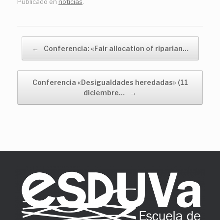
Publicado en
noticias
.
Navegador de artículos
←
Conferencia: «Fair allocation of riparian…
Conferencia «Desigualdades heredadas» (11
diciembre…
→