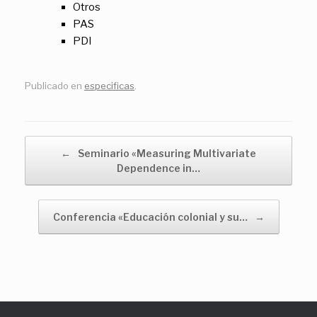
Otros
PAS
PDI
Publicado en
especificas
.
Navegador de artículos
←
Seminario «Measuring Multivariate
Dependence in…
Conferencia «Educación colonial y su…
→