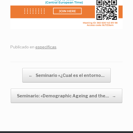
Publicado en
especificas
.
Navegador de artículos
←
Seminario «¿Cual es el entorno…
Seminario: «Demographic Ageing and the…
→